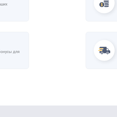
аших
бонусы для