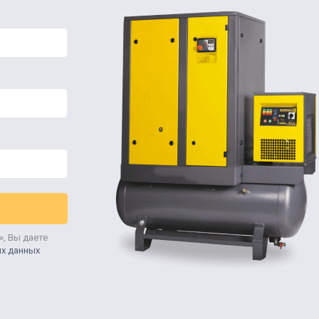
», Вы даете
ых данных