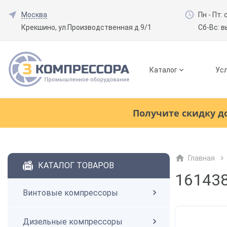
Москва
Пн - Пт: 
Крекшино, ул.Производственная д.9/1
Сб-Вс: 
Каталог
Усл
Смотреть все товары
(0)
Получите скидку д
Винтовые компрессоры
Главная
Смотреть все товары
(0)
КАТАЛОГ ТОВАРОВ
Дизельные компрессоры
161438
Винтовые компрессоры
Поршневые компрессоры
Дизельные компрессоры