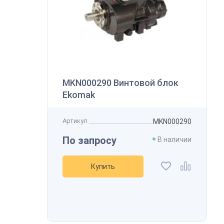
А
MKN000290 Винтовой блок
Ekomak
Артикул
MKN000290
По запросу
В наличии
Купить
В