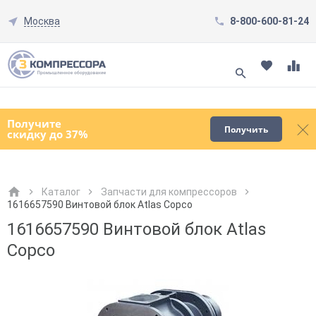
Москва
8-800-600-81-24
Смотреть все товары
(0)
Получите
Получить
скидку до 37%
Каталог
Запчасти для компрессоров
1616657590 Винтовой блок Atlas Copco
Как к Вам обращаться?
Как к Вам обращаться?
Город доставки
Как к Вам обращаться?
1616657590 Винтовой блок Atlas
Copco
Телефон
Телефон
Как к Вам обращаться?
Телефон