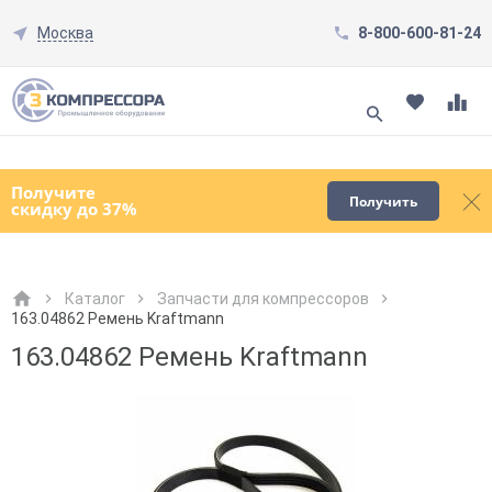
Москва
8-800-600-81-24
Смотреть все товары
(0)
Получите
Получить
скидку до 37%
Каталог
Запчасти для компрессоров
163.04862 Ремень Kraftmann
Как к Вам обращаться?
Как к Вам обращаться?
Город доставки
Как к Вам обращаться?
163.04862 Ремень Kraftmann
Телефон
Телефон
Как к Вам обращаться?
Телефон