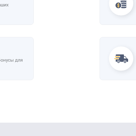
аших
бонусы для