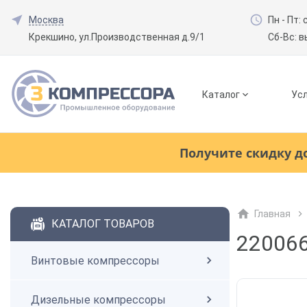
Москва
Пн - Пт: 
Крекшино, ул.Производственная д.9/1
Сб-Вс: 
Каталог
Усл
Смотреть все товары
(0)
Получите скидку д
Винтовые компрессоры
Главная
Смотреть все товары
(0)
КАТАЛОГ ТОВАРОВ
Дизельные компрессоры
220066
Винтовые компрессоры
Поршневые компрессоры
Дизельные компрессоры