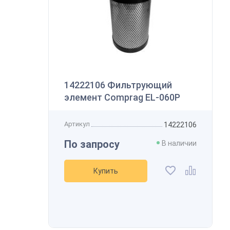
А
14222106 Фильтрующий
элемент Comprag EL-060P
Артикул
14222106
По запросу
В наличии
Купить
В