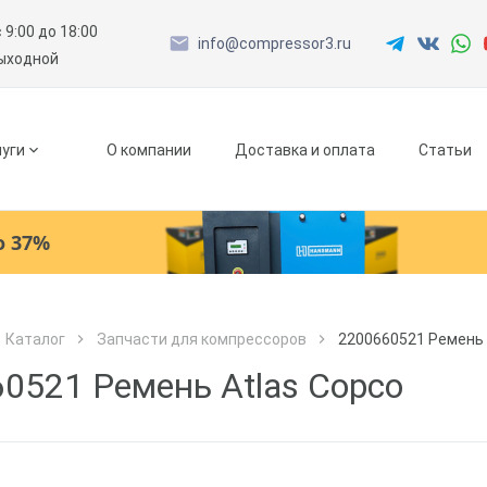
с 9:00 до 18:00
info@compressor3.ru
выходной
уги
О компании
Доставка и оплата
Статьи
о 37%
Ресиверы
Каталог
Запчасти для компрессоров
2200660521 Ремень 
Как к Вам обращаться?
Как к Вам обращаться?
Рефрижераторные осушители
Город доставки
0521 Ремень Atlas Copco
Как к Вам обращаться?
Адсорбционные осушители
Телефон
Телефон
Как к Вам обращаться?