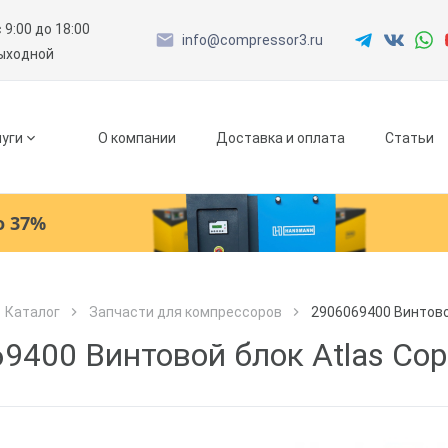
с 9:00 до 18:00
info@compressor3.ru
выходной
уги
О компании
Доставка и оплата
Статьи
о 37%
Ресиверы
Каталог
Запчасти для компрессоров
2906069400 Винтово
Как к Вам обращаться?
Как к Вам обращаться?
Рефрижераторные осушители
Город доставки
9400 Винтовой блок Atlas Cop
Как к Вам обращаться?
Адсорбционные осушители
Телефон
Телефон
Как к Вам обращаться?