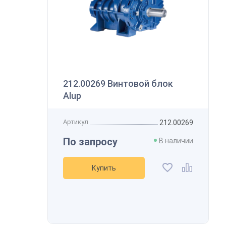
А
212.00269 Винтовой блок
Alup
Артикул
212.00269
По запросу
В наличии
Купить
В