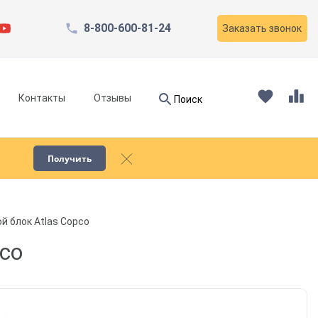
8-800-600-81-24
Заказать звонок
Найти
Контакты
Отзывы
Поиск
Найти
Получить
Запчасти для компрессоров
й блок Atlas Copco
Пескоструйное оборудование
co