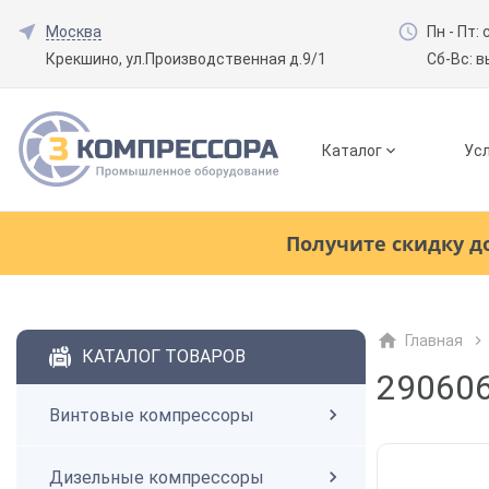
Москва
Пн - Пт: 
Крекшино, ул.Производственная д.9/1
Сб-Вс: 
Каталог
Усл
Смотреть все товары
(0)
Получите скидку д
Винтовые компрессоры
Главная
Смотреть все товары
(0)
КАТАЛОГ ТОВАРОВ
Дизельные компрессоры
290606
Винтовые компрессоры
Поршневые компрессоры
Дизельные компрессоры