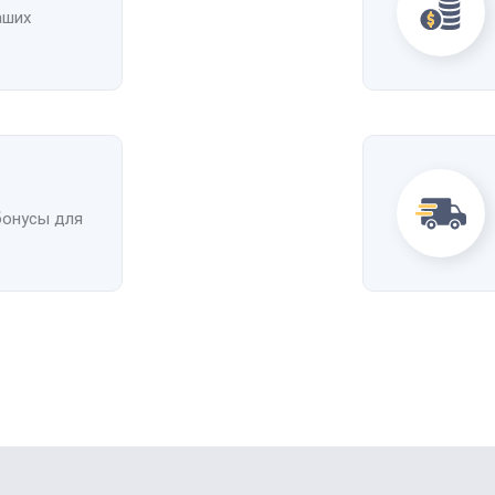
аших
бонусы для