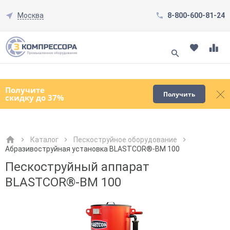
Москва
8-800-600-81-24
Смотреть все товары
(0)
Получите
Получить
скидку до 37%
Каталог
Пескоструйное оборудование
Абразивоструйная установка BLASTCOR®-BM 100
Как к Вам обращаться?
Как к Вам обращаться?
Город доставки
Как к Вам обращаться?
Пескоструйный аппарат
BLASTCOR®-BM 100
Телефон
Телефон
Как к Вам обращаться?
Телефон