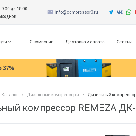
с 9:00 до 18:00
info@compressor3.ru
выходной
уги
О компании
Доставка и оплата
Статьи
о 37%
Ресиверы
Каталог
Дизельные компрессоры
Дизельный компрессор
Как к Вам обращаться?
Как к Вам обращаться?
Рефрижераторные осушители
Город доставки
ьный компрессор REMEZA ДК-
Как к Вам обращаться?
Адсорбционные осушители
Телефон
Телефон
Как к Вам обращаться?