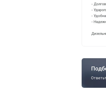
- Долго
- Ударо
- Удобн
- Надеж
Дизельн
А
Подб
Ответьт