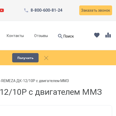
8-800-600-81-24
Заказать звонок
Найти
Контакты
Отзывы
Поиск
Найти
Получить
Запчасти для компрессоров
 REMEZA ДК-12/10Р с двигателем ММЗ
Пескоструйное оборудование
12/10Р с двигателем ММЗ