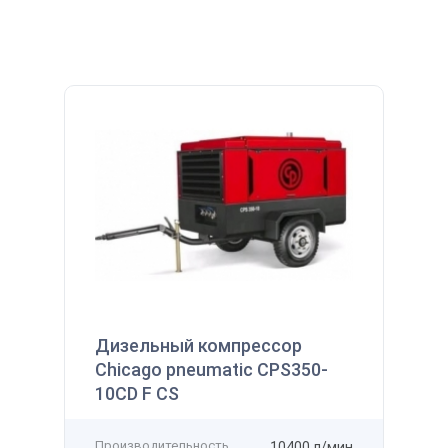
145 122 ₽
 наличии
Производительность
800 л/мин
Получить
Давление
12 бар
Мощность
7,5 кВт
Напряжение
-
Рассчитать стоимость доставки
упить
Получить скидку
Добавить в избранное
Добавить к сравнению
Дизельный компрессор
Chicago pneumatic CPS350-
10CD F CS
Производительность
10400 л/мин