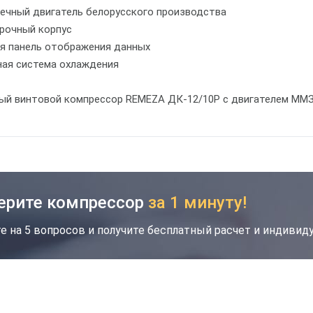
вечный двигатель белорусского производства
прочный корпус
ая панель отображения данных
ная система охлаждения
ый винтовой компрессор REMEZA ДК-12/10Р с двигателем ММЗ 
кция
Новинка
Хит
ерите компрессор
за 1 минуту!
е на 5 вопросов и получите бесплатный расчет и индиви
Скидка будет забронирована на введенный
вами номер в течение 30 дней
Ваш номер телефона
*