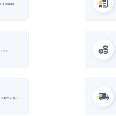
интовые
аших
бонусы для