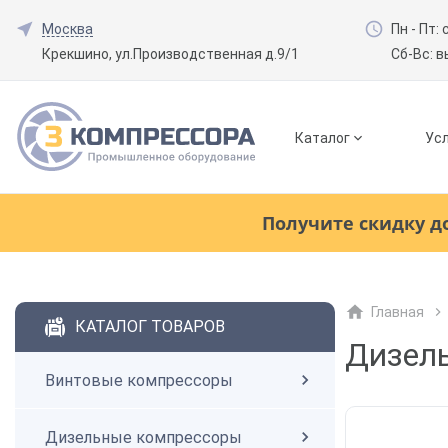
Москва
Пн - Пт: 
Крекшино, ул.Производственная д.9/1
Сб-Вс: 
Каталог
Усл
Смотреть все товары
(0)
Получите скидку д
Винтовые компрессоры
Главная
Смотреть все товары
(0)
КАТАЛОГ ТОВАРОВ
Дизельные компрессоры
Дизел
Винтовые компрессоры
Поршневые компрессоры
Дизельные компрессоры