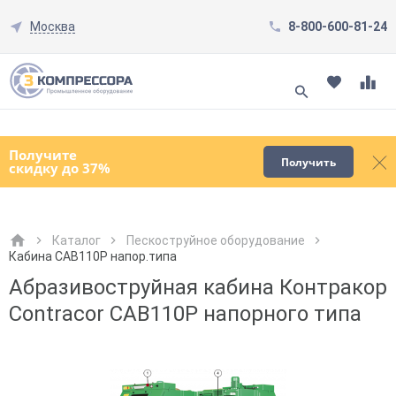
Москва
8-800-600-81-24
Смотреть все товары
(0)
Получите
Получить
скидку до 37%
Каталог
Пескоструйное оборудование
Кабина CAB110Р напор.типа
Как к Вам обращаться?
Как к Вам обращаться?
Город доставки
Как к Вам обращаться?
Абразивоструйная кабина Контракор
Contracor CAB110Р напорного типа
Телефон
Телефон
Как к Вам обращаться?
Телефон