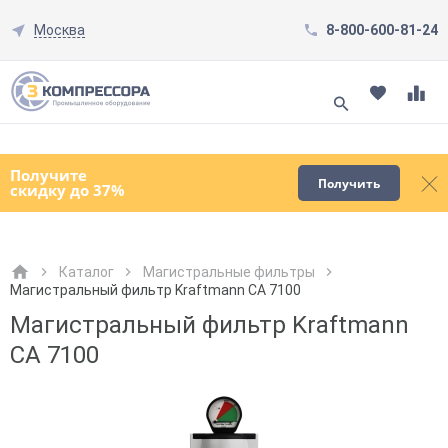
Москва
8-800-600-81-24
Смотреть все товары
(0)
Получите
Получить
скидку до 37%
Каталог
Магистральные фильтры
Магистральный фильтр Kraftmann CA 7100
Как к Вам обращаться?
Как к Вам обращаться?
Город доставки
Как к Вам обращаться?
Магистральный фильтр Kraftmann
CA 7100
Телефон
Телефон
Как к Вам обращаться?
Телефон