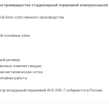
е преимущества стационарной поршневой компрессорной 
ой блок собственного производства
й основные узлы
ный ресивер
твенные комплектующие
ная металлическая сетка
ребойная работа
сор воздушный поршневой АСО К30-7 собирается в России.