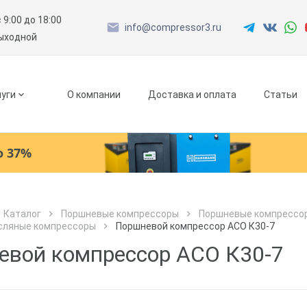
с 9:00 до 18:00
info@compressor3.ru
выходной
уги
О компании
Доставка и оплата
Статьи
о 37%
Ресиверы
Каталог
Поршневые компрессоры
Поршневые компрессор
сляные компрессоры
Поршневой компрессор АСО К30-7
Как к Вам обращаться?
Как к Вам обращаться?
Рефрижераторные осушители
Город доставки
евой компрессор АСО К30-7
Как к Вам обращаться?
Адсорбционные осушители
Телефон
Телефон
Как к Вам обращаться?