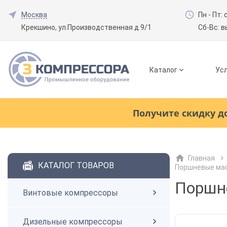
Москва
Пн - Пт: 
Крекшино, ул.Производственная д.9/1
Сб-Вс: 
Каталог
Усл
Смотреть все товары
(0)
Получите скидку д
Винтовые компрессоры
Главная
Смотреть все товары
(0)
КАТАЛОГ ТОВАРОВ
Поршневые ма
Дизельные компрессоры
Поршн
Винтовые компрессоры
Поршневые компрессоры
Дизельные компрессоры