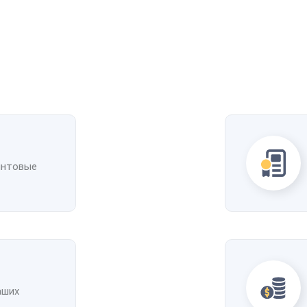
интовые
аших