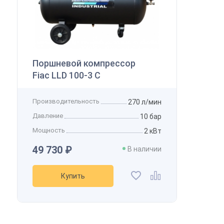
Поршневой компрессор
Fiac LLD 100-3 C
Производительность
270 л/мин
Давление
10 бар
Мощность
2 кВт
49 730 ₽
В наличии
Купить