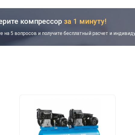
ерите компрессор
за 1 минуту!
е на 5 вопросов и получите бесплатный расчет и индиви
кция
Новинка
Хит
Скидка будет забронирована на введенный
вами номер в течение 30 дней
Ваш номер телефона
*