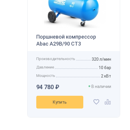
В
Поршневой компрессор
Abac А29B/90 СТ3
К
Производительность
320 л/мин
Давление
10 бар
Мощность
2 кВт
94 780 ₽
В наличии
Купить