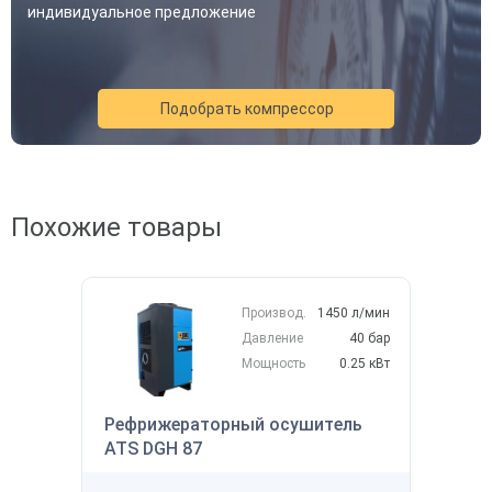
индивидуальное предложение
Подобрать компрессор
Похожие товары
Акция
Новинка
Хит
Производ.
1450 л/мин
Давление
40 бар
Мощность
0.25 кВт
Рефрижераторный осушитель
ATS DGH 87
Скидка будет забронирована на
введенный вами номер в течение 30
145 122 ₽