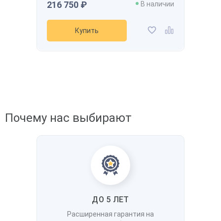
216 750 ₽
дней
В наличии
В наличии
Ваш номер телефона
*
Производительность
800 л/мин
Купить
Давление
12 бар
Мощность
7,5 кВт
Получить
Напряжение
-
Рассчитать стоимость доставки
Купить
Получить скидку
Добавить в избранное
Добавить к сравнению
Почему нас выбирают
ДО 5 ЛЕТ
Расширенная гарантия на