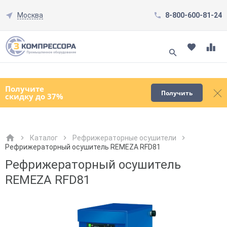
Москва
8-800-600-81-24
Смотреть все товары
(0)
Получите
Получить
скидку до 37%
Каталог
Рефрижераторные осушители
Рефрижераторный осушитель REMEZA RFD81
Как к Вам обращаться?
Как к Вам обращаться?
Город доставки
Как к Вам обращаться?
Рефрижераторный осушитель
REMEZA RFD81
Телефон
Телефон
Как к Вам обращаться?
Телефон