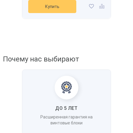
В наличии
Ваш номер телефона
*
Купить
Производительность
800 л/мин
Давление
12 бар
Мощность
7,5 кВт
Получить
Напряжение
-
Рассчитать стоимость доставки
Купить
Получить скидку
Добавить в избранное
Добавить к сравнению
Почему нас выбирают
ДО 5 ЛЕТ
Расширенная гарантия на
винтовые блоки