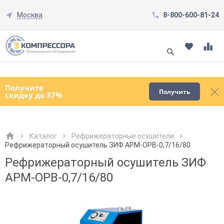
Москва
8-800-600-81-24
Смотреть все товары
(0)
Получите
Получить
скидку до 37%
Каталог
Рефрижераторные осушители
Рефрижераторный осушитель ЗИФ АРМ-ОРВ-0,7/16/80
Как к Вам обращаться?
Как к Вам обращаться?
Город доставки
Как к Вам обращаться?
Рефрижераторный осушитель ЗИФ
АРМ-ОРВ-0,7/16/80
Телефон
Телефон
Как к Вам обращаться?
Телефон