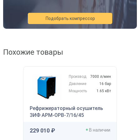
Подобрать компрессор
Похожие товары
Акция
Новинка
Хит
Производ.
7000 л/мин
Давление
16 бар
Мощность
1.65 кВт
Рефрижераторный осушитель
ЗИФ АРМ-ОРВ-7/16/45
Скидка будет забронирована на
229 010 ₽
В наличии
введенный вами номер в течение 30
145 122 ₽
дней