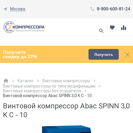
Москва
8-800-600-81-24
Смотреть все товары
(0)
Получите
Получить
скидку до 37%
Каталог
Винтовые компрессоры
Винтовые компрессоры по типу модификации
Винтовые компрессоры без осушителя
Как к Вам обращаться?
Как к Вам обращаться?
Город доставки
Как к Вам обращаться?
Винтовой компрессор Abac SPINN 3,0 K C - 10
Винтовой компрессор Abac SPINN 3,0
K C - 10
Телефон
Телефон
Как к Вам обращаться?
Телефон