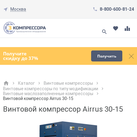
Москва
8-800-600-81-24
Смотреть все товары
(0)
Получите
Получить
скидку до 37%
Каталог
Винтовые компрессоры
Винтовые компрессоры по типу модификации
Винтовые маслозаполненные компрессоры
Как к Вам обращаться?
Как к Вам обращаться?
Город доставки
Как к Вам обращаться?
Винтовой компрессор Airrus 30-15
Винтовой компрессор Airrus 30-15
Телефон
Телефон
Как к Вам обращаться?
Телефон