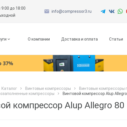
с 9:00 до 18:00
info@compressor3.ru
выходной
уги
О компании
Доставка и оплата
Статьи
о 37%
Ресиверы
Каталог
Винтовые компрессоры
Винтовые компрессоры 
лозаполненные компрессоры
Винтовой компрессор Alup Allegro
Как к Вам обращаться?
Как к Вам обращаться?
Рефрижераторные осушители
Город доставки
ой компрессор Alup Allegro 80
Как к Вам обращаться?
Адсорбционные осушители
Телефон
Телефон
Как к Вам обращаться?