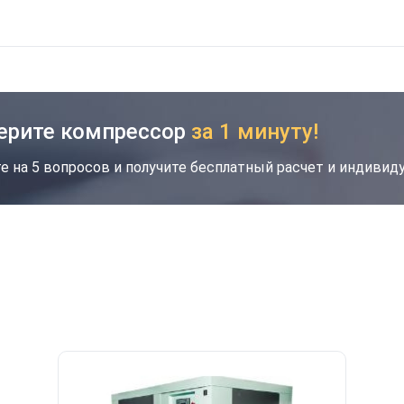
ерите компрессор
за 1 минуту!
е на 5 вопросов и получите бесплатный расчет и индиви
кция
Новинка
Хит
Скидка будет забронирована на введенный
вами номер в течение 30 дней
Ваш номер телефона
*