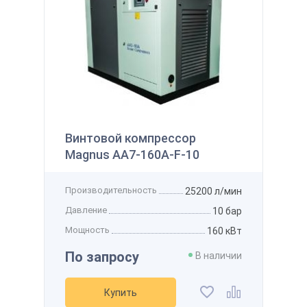
145 122 ₽
 наличии
Производительность
800 л/мин
Получить
Давление
12 бар
Мощность
7,5 кВт
Напряжение
-
Рассчитать стоимость доставки
упить
Получить скидку
Добавить в избранное
Добавить к сравнению
Винтовой компрессор
Magnus АА7-160А-F-10
Производительность
25200 л/мин
Давление
10 бар
Мощность
160 кВт
По запросу
В наличии
Купить