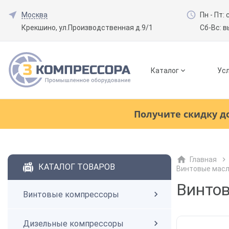
Москва
Пн - Пт: 
Крекшино, ул.Производственная д.9/1
Сб-Вс: 
Каталог
Усл
Смотреть все товары
(0)
Получите скидку д
Винтовые компрессоры
Главная
Смотреть все товары
(0)
КАТАЛОГ ТОВАРОВ
Винтовые мас
Дизельные компрессоры
Винтов
Винтовые компрессоры
Поршневые компрессоры
Дизельные компрессоры