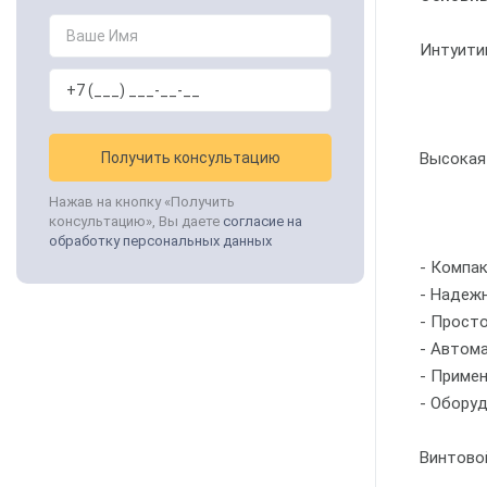
Интуити
Получить консультацию
Высокая
Нажав на кнопку «Получить
консультацию», Вы даете
согласие на
обработку персональных данных
- Компа
- Надеж
- Прост
- Автом
- Приме
- Обору
Винтовой