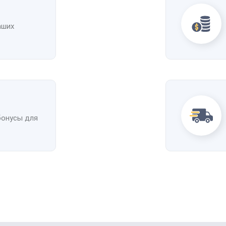
аших
бонусы для