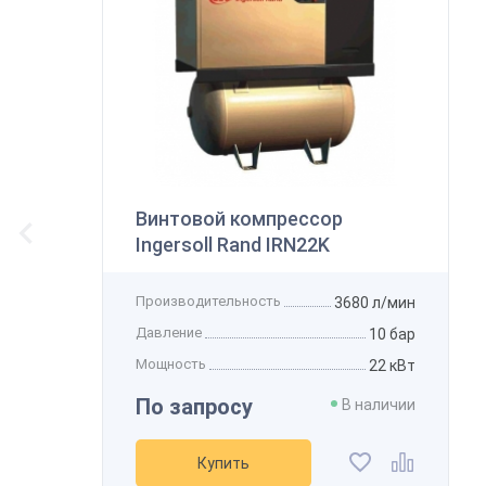
В
К
Винтовой компрессор
Ingersoll Rand IRN22K
Производительность
3680 л/мин
Давление
10 бар
Мощность
22 кВт
По запросу
В наличии
Купить