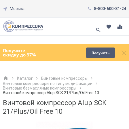
Москва
8-800-600-81-24
Смотреть все товары
(0)
Получите
Получить
скидку до 37%
Каталог
Винтовые компрессоры
Винтовые компрессоры по типу модификации
Винтовые безмасляные компрессоры
Как к Вам обращаться?
Как к Вам обращаться?
Город доставки
Как к Вам обращаться?
Винтовой компрессор Alup SCK 21/Plus/Oil Free 10
Винтовой компрессор Alup SCK
21/Plus/Oil Free 10
Телефон
Телефон
Как к Вам обращаться?
Телефон