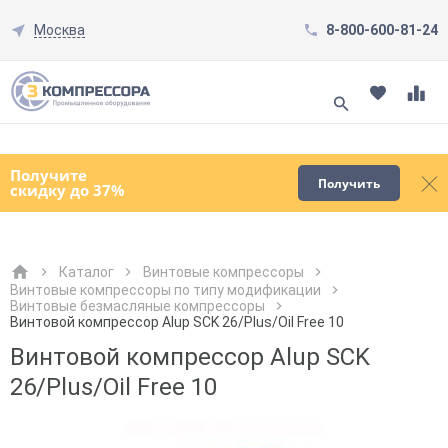
Москва
8-800-600-81-24
Смотреть все товары
(0)
Получите
Получить
скидку до 37%
Каталог
Винтовые компрессоры
Винтовые компрессоры по типу модификации
Винтовые безмасляные компрессоры
Как к Вам обращаться?
Как к Вам обращаться?
Город доставки
Как к Вам обращаться?
Винтовой компрессор Alup SCK 26/Plus/Oil Free 10
Винтовой компрессор Alup SCK
26/Plus/Oil Free 10
Телефон
Телефон
Как к Вам обращаться?
Телефон