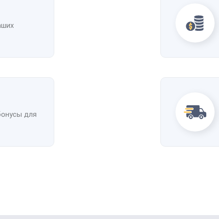
аших
бонусы для