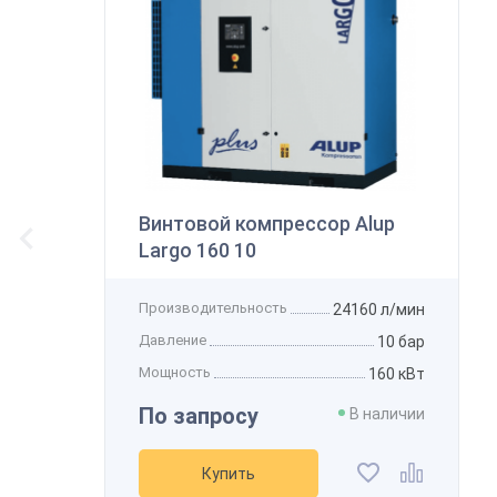
В
К
Винтовой компрессор Alup
Largo 160 10
Производительность
24160 л/мин
Давление
10 бар
Мощность
160 кВт
По запросу
В наличии
Купить