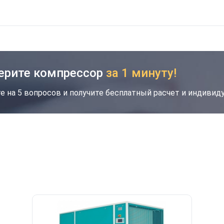
ерите компрессор
за 1 минуту!
е на 5 вопросов и получите бесплатный расчет и индиви
кция
Новинка
Хит
Скидка будет забронирована на введенный
вами номер в течение 30 дней
Ваш номер телефона
*