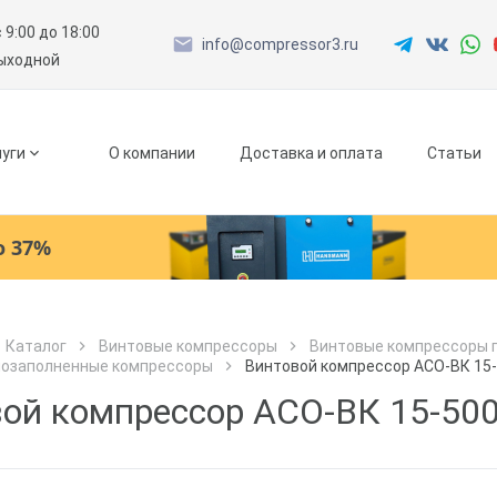
с 9:00 до 18:00
info@compressor3.ru
выходной
уги
О компании
Доставка и оплата
Статьи
о 37%
Ресиверы
Каталог
Винтовые компрессоры
Винтовые компрессоры 
лозаполненные компрессоры
Винтовой компрессор АСО-ВК 15-5
Как к Вам обращаться?
Как к Вам обращаться?
Рефрижераторные осушители
Город доставки
ой компрессор АСО-ВК 15-500 
Как к Вам обращаться?
Адсорбционные осушители
Телефон
Телефон
Как к Вам обращаться?