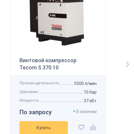
Винтовой компрессор
Tecom S 370 10
Производительность
5500 л/мин
Давление
10 бар
Мощность
37 кВт
По запросу
В наличии
Купить