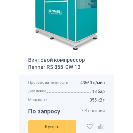
145 122 ₽
 наличии
Производительность
800 л/мин
Получить
Давление
12 бар
Мощность
7,5 кВт
Напряжение
-
Рассчитать стоимость доставки
упить
Получить скидку
Добавить в избранное
Добавить к сравнению
Винтовой компрессор
Renner RS 355-DW 13
Производительность
43560 л/мин
Давление
13 бар
Мощность
355 кВт
По запросу
В наличии
Купить