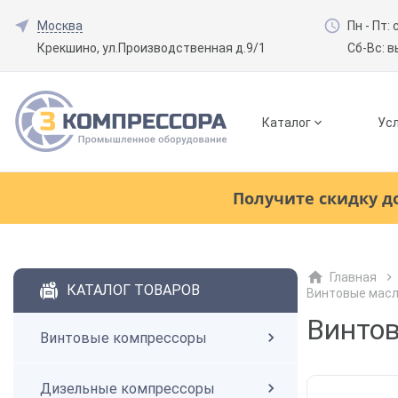
Москва
Пн - Пт: 
Крекшино, ул.Производственная д.9/1
Сб-Вс: 
Каталог
Усл
Смотреть все товары
(0)
Получите скидку д
Винтовые компрессоры
Главная
Смотреть все товары
(0)
КАТАЛОГ ТОВАРОВ
Винтовые мас
Дизельные компрессоры
Винтов
Винтовые компрессоры
Поршневые компрессоры
Дизельные компрессоры