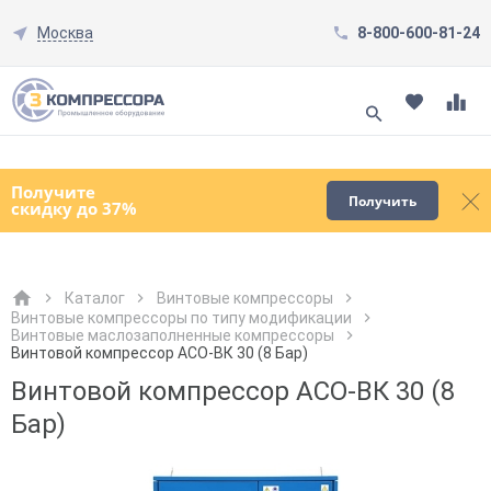
Москва
8-800-600-81-24
Смотреть все товары
(0)
Получите
Получить
скидку до 37%
Каталог
Винтовые компрессоры
Винтовые компрессоры по типу модификации
Винтовые маслозаполненные компрессоры
Как к Вам обращаться?
Как к Вам обращаться?
Город доставки
Как к Вам обращаться?
Винтовой компрессор АСО-ВК 30 (8 Бар)
Винтовой компрессор АСО-ВК 30 (8
Бар)
Телефон
Телефон
Как к Вам обращаться?
Телефон