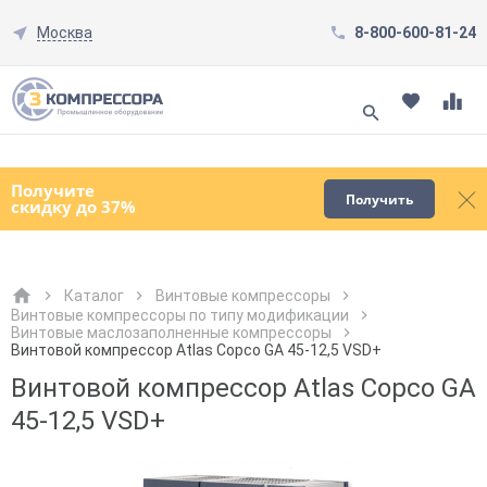
Москва
8-800-600-81-24
Смотреть все товары
(0)
Получите
Получить
скидку до 37%
Каталог
Винтовые компрессоры
Винтовые компрессоры по типу модификации
Винтовые маслозаполненные компрессоры
Как к Вам обращаться?
Как к Вам обращаться?
Город доставки
Как к Вам обращаться?
Винтовой компрессор Atlas Copco GA 45-12,5 VSD+
Винтовой компрессор Atlas Copco GA
45-12,5 VSD+
Телефон
Телефон
Как к Вам обращаться?
Телефон