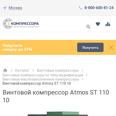
Москва
8-800-600-81-24
Смотреть все товары
(0)
Получите
Получить
скидку до 37%
Каталог
Винтовые компрессоры
Винтовые компрессоры по типу модификации
Винтовые маслозаполненные компрессоры
Как к Вам обращаться?
Как к Вам обращаться?
Город доставки
Как к Вам обращаться?
Винтовой компрессор Atmos ST 110 10
Винтовой компрессор Atmos ST 110
10
Телефон
Телефон
Как к Вам обращаться?
Телефон