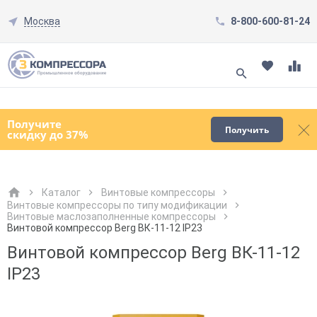
Москва
8-800-600-81-24
Смотреть все товары
(0)
Получите
Получить
скидку до 37%
Каталог
Винтовые компрессоры
Винтовые компрессоры по типу модификации
Винтовые маслозаполненные компрессоры
Как к Вам обращаться?
Как к Вам обращаться?
Город доставки
Как к Вам обращаться?
Винтовой компрессор Berg ВК-11-12 IP23
Винтовой компрессор Berg ВК-11-12
IP23
Телефон
Телефон
Как к Вам обращаться?
Телефон