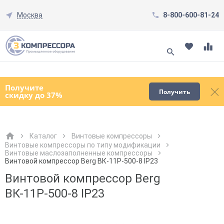
Москва
8-800-600-81-24
Смотреть все товары
(0)
Получите
Получить
скидку до 37%
Каталог
Винтовые компрессоры
Винтовые компрессоры по типу модификации
Винтовые маслозаполненные компрессоры
Как к Вам обращаться?
Как к Вам обращаться?
Город доставки
Как к Вам обращаться?
Винтовой компрессор Berg ВК-11Р-500-8 IP23
Винтовой компрессор Berg
ВК-11Р-500-8 IP23
Телефон
Телефон
Как к Вам обращаться?
Телефон