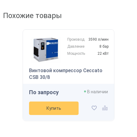
Похожие товары
Производ.
3590 л/мин
Скидка будет забронирована на
введенный вами номер в течение 30
145 122 ₽
Давление
8 бар
дней
В наличии
Мощность
22 кВт
Ваш номер телефона
*
Производительность
800 л/мин
Давление
12 бар
Винтовой компрессор Ceccato
Мощность
7,5 кВт
Получить
CSB 30/8
Напряжение
-
Рассчитать стоимость доставки
По запросу
В наличии
Купить
Получить скидку
Добавить в избранное
Добавить к сравнению
Купить