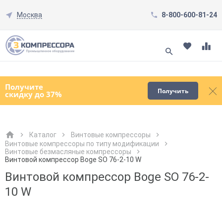
Москва
8-800-600-81-24
Смотреть все товары
(0)
Получите
Получить
скидку до 37%
Каталог
Винтовые компрессоры
Винтовые компрессоры по типу модификации
Винтовые безмасляные компрессоры
Как к Вам обращаться?
Как к Вам обращаться?
Город доставки
Как к Вам обращаться?
Винтовой компрессор Boge SO 76-2-10 W
Винтовой компрессор Boge SO 76-2-
10 W
Телефон
Телефон
Как к Вам обращаться?
Телефон