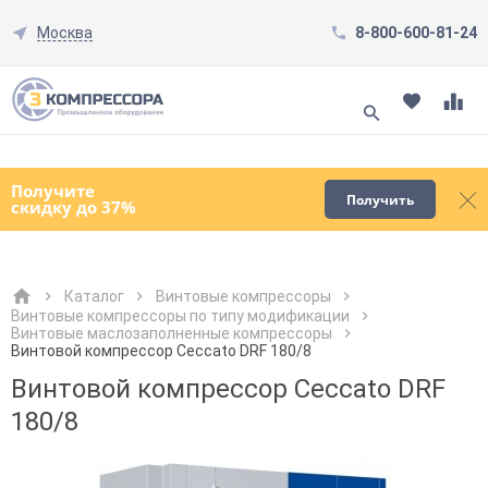
Москва
8-800-600-81-24
Смотреть все товары
(0)
Получите
Получить
скидку до 37%
Каталог
Винтовые компрессоры
Винтовые компрессоры по типу модификации
Винтовые маслозаполненные компрессоры
Как к Вам обращаться?
Как к Вам обращаться?
Город доставки
Как к Вам обращаться?
Винтовой компрессор Ceccato DRF 180/8
Винтовой компрессор Ceccato DRF
180/8
Телефон
Телефон
Как к Вам обращаться?
Телефон