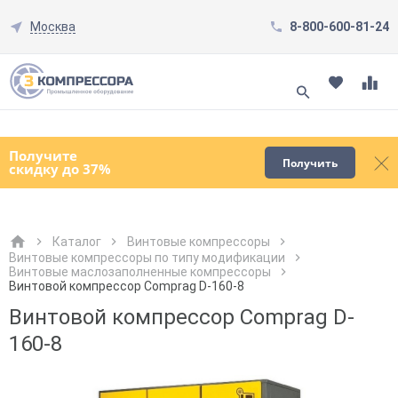
Москва
8-800-600-81-24
Смотреть все товары
(0)
Получите
Получить
скидку до 37%
Каталог
Винтовые компрессоры
Винтовые компрессоры по типу модификации
Винтовые маслозаполненные компрессоры
Как к Вам обращаться?
Как к Вам обращаться?
Город доставки
Как к Вам обращаться?
Винтовой компрессор Comprag D-160-8
Винтовой компрессор Comprag D-
160-8
Телефон
Телефон
Как к Вам обращаться?
Телефон