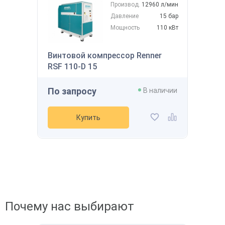
Производ.
12960 л/мин
Давление
15 бар
Мощность
110 кВт
Скидка будет забронирована на
введенный вами номер в течение 30
145 122 ₽
дней
Винтовой компрессор Renner
В наличии
Ваш номер телефона
*
RSF 110-D 15
Производительность
800 л/мин
Давление
12 бар
По запросу
Мощность
7,5 кВт
В наличии
Получить
Напряжение
-
Рассчитать стоимость доставки
Купить
Купить
Получить скидку
Добавить в избранное
Добавить к сравнению
Почему нас выбирают