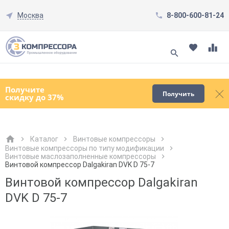
Москва
8-800-600-81-24
Смотреть все товары
(0)
Получите
Получить
скидку до 37%
Каталог
Винтовые компрессоры
Винтовые компрессоры по типу модификации
Винтовые маслозаполненные компрессоры
Как к Вам обращаться?
Как к Вам обращаться?
Город доставки
Как к Вам обращаться?
Винтовой компрессор Dalgakiran DVK D 75-7
Винтовой компрессор Dalgakiran
DVK D 75-7
Телефон
Телефон
Как к Вам обращаться?
Телефон