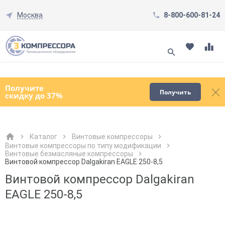
Москва
8-800-600-81-24
Смотреть все товары
(0)
Получите
Получить
скидку до 37%
Каталог
Винтовые компрессоры
Винтовые компрессоры по типу модификации
Винтовые безмасляные компрессоры
Как к Вам обращаться?
Как к Вам обращаться?
Город доставки
Как к Вам обращаться?
Винтовой компрессор Dalgakiran EAGLE 250-8,5
Винтовой компрессор Dalgakiran
EAGLE 250-8,5
Телефон
Телефон
Как к Вам обращаться?
Телефон