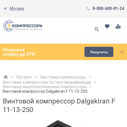
Москва
8-800-600-81-24
Смотреть все товары
(0)
Получите
Получить
скидку до 37%
Каталог
Винтовые компрессоры
Винтовые компрессоры по типу модификации
Винтовые маслозаполненные компрессоры
Как к Вам обращаться?
Как к Вам обращаться?
Город доставки
Как к Вам обращаться?
Винтовой компрессор Dalgakiran F 11-13-250
Винтовой компрессор Dalgakiran F
11-13-250
Телефон
Телефон
Как к Вам обращаться?
Телефон