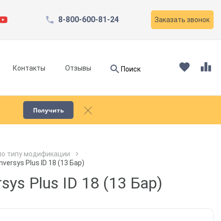
8-800-600-81-24
Заказать звонок
Найти
Контакты
Отзывы
Поиск
Найти
Получить
Запчасти для компрессоров
по типу модификации
versys Plus ID 18 (13 Бар)
Пескоструйное оборудование
sys Plus ID 18 (13 Бар)