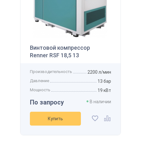
145 122 ₽
 наличии
Производительность
800 л/мин
Получить
Давление
12 бар
Мощность
7,5 кВт
Напряжение
-
Винтовой компрессор
Рассчитать стоимость доставки
упить
Получить скидку
Renner RSF 18,5 13
Добавить в избранное
Добавить к сравнению
Производительность
2200 л/мин
Давление
13 бар
Мощность
19 кВт
По запросу
В наличии
Купить