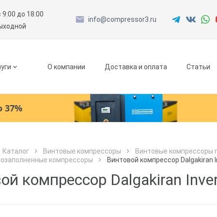
с 9:00 до 18:00
info@compressor3.ru
выходной
уги
О компании
Доставка и оплата
Статьи
о 37%
Ресиверы
Каталог
Винтовые компрессоры
Винтовые компрессоры 
лозаполненные компрессоры
Винтовой компрессор Dalgakiran In
Как к Вам обращаться?
Как к Вам обращаться?
Рефрижераторные осушители
Город доставки
ой компрессор Dalgakiran Inver
Как к Вам обращаться?
Адсорбционные осушители
Телефон
Телефон
Как к Вам обращаться?