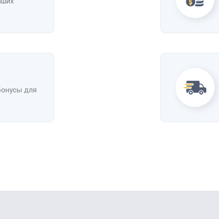
аших
бонусы для