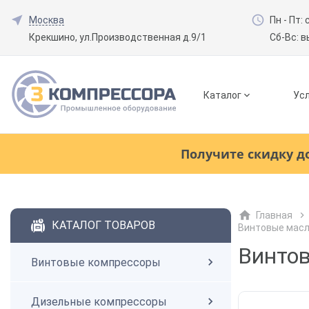
Москва
Пн - Пт: 
Крекшино, ул.Производственная д.9/1
Сб-Вс: 
Каталог
Усл
Смотреть все товары
(0)
Получите скидку д
Винтовые компрессоры
Главная
Смотреть все товары
(0)
КАТАЛОГ ТОВАРОВ
Винтовые мас
Дизельные компрессоры
Винтов
Винтовые компрессоры
Поршневые компрессоры
Дизельные компрессоры