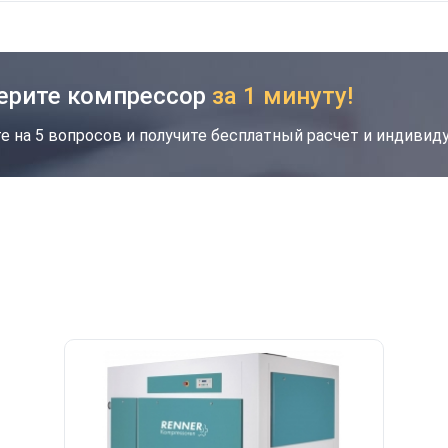
ерите компрессор
за 1 минуту!
е на 5 вопросов и получите бесплатный расчет и индиви
кция
Новинка
Хит
Скидка будет забронирована на введенный
вами номер в течение 30 дней
Ваш номер телефона
*