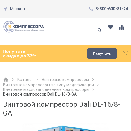
Москва
8-800-600-81-24
Смотреть все товары
(0)
Получите
Получить
скидку до 37%
Каталог
Винтовые компрессоры
Винтовые компрессоры по типу модификации
Винтовые маслозаполненные компрессоры
Как к Вам обращаться?
Как к Вам обращаться?
Город доставки
Как к Вам обращаться?
Винтовой компрессор Dali DL-16/8-GA
Винтовой компрессор Dali DL-16/8-
GA
Телефон
Телефон
Как к Вам обращаться?
Телефон