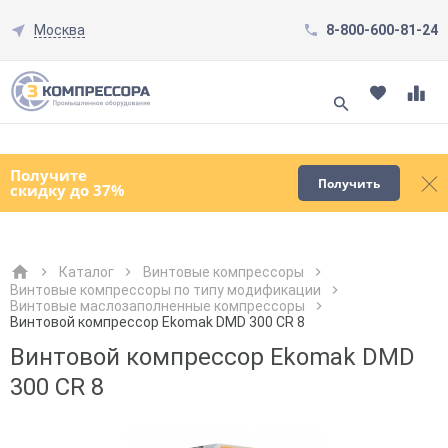
Москва
8-800-600-81-24
Смотреть все товары
(0)
Получите
Получить
скидку до 37%
Каталог
Винтовые компрессоры
Винтовые компрессоры по типу модификации
Винтовые маслозаполненные компрессоры
Как к Вам обращаться?
Как к Вам обращаться?
Город доставки
Как к Вам обращаться?
Винтовой компрессор Ekomak DMD 300 CR 8
Винтовой компрессор Ekomak DMD
300 CR 8
Телефон
Телефон
Как к Вам обращаться?
Телефон