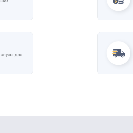
аших
бонусы для