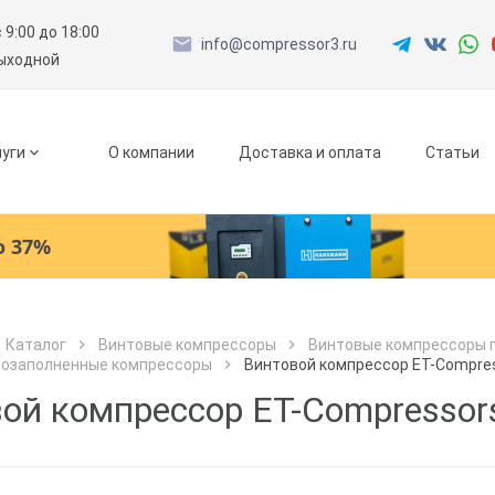
с 9:00 до 18:00
info@compressor3.ru
выходной
уги
О компании
Доставка и оплата
Статьи
о 37%
Ресиверы
Каталог
Винтовые компрессоры
Винтовые компрессоры 
лозаполненные компрессоры
Винтовой компрессор ET-Compresso
Как к Вам обращаться?
Как к Вам обращаться?
Рефрижераторные осушители
Город доставки
ой компрессор ET-Compressors
Как к Вам обращаться?
Адсорбционные осушители
Телефон
Телефон
Как к Вам обращаться?