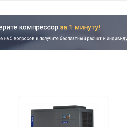
ерите компрессор
за 1 минуту!
е на 5 вопросов и получите бесплатный расчет и индиви
кция
Новинка
Хит
Скидка будет забронирована на введенный
вами номер в течение 30 дней
Ваш номер телефона
*