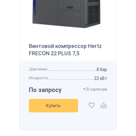
145 122 ₽
 наличии
Производительность
800 л/мин
Получить
Давление
12 бар
Мощность
7,5 кВт
Напряжение
-
Винтовой компрессор Hertz
Рассчитать стоимость доставки
упить
Получить скидку
FRECON 22 PLUS 7,5
Добавить в избранное
Добавить к сравнению
Давление
8 бар
Мощность
22 кВт
По запросу
В наличии
Купить