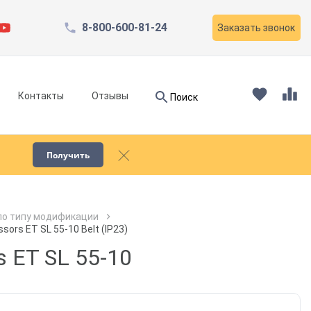
8-800-600-81-24
Заказать звонок
Найти
Контакты
Отзывы
Поиск
Найти
Получить
Запчасти для компрессоров
по типу модификации
rs ET SL 55-10 Belt (IP23)
Пескоструйное оборудование
 ET SL 55-10