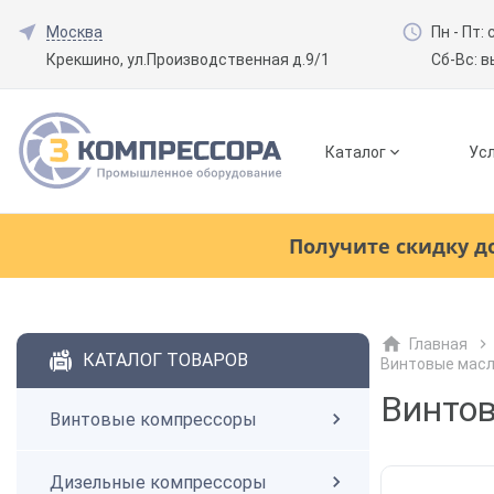
Москва
Пн - Пт: 
Крекшино, ул.Производственная д.9/1
Сб-Вс: 
Каталог
Усл
Смотреть все товары
(0)
Получите скидку д
Винтовые компрессоры
Главная
Смотреть все товары
(0)
КАТАЛОГ ТОВАРОВ
Винтовые мас
Дизельные компрессоры
Винтов
Винтовые компрессоры
Поршневые компрессоры
Дизельные компрессоры