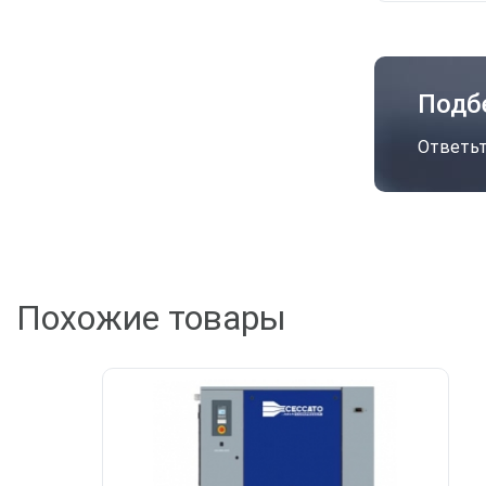
Подб
Ответьт
А
Похожие товары