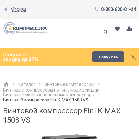
Москва
8-800-600-81-24
Смотреть все товары
(0)
Получите
Получить
скидку до 37%
Каталог
Винтовые компрессоры
Винтовые компрессоры по типу модификации
Винтовые маслозаполненные компрессоры
Как к Вам обращаться?
Как к Вам обращаться?
Город доставки
Как к Вам обращаться?
Винтовой компрессор Fini K-MAX 1508 VS
Винтовой компрессор Fini K-MAX
1508 VS
Телефон
Телефон
Как к Вам обращаться?
Телефон