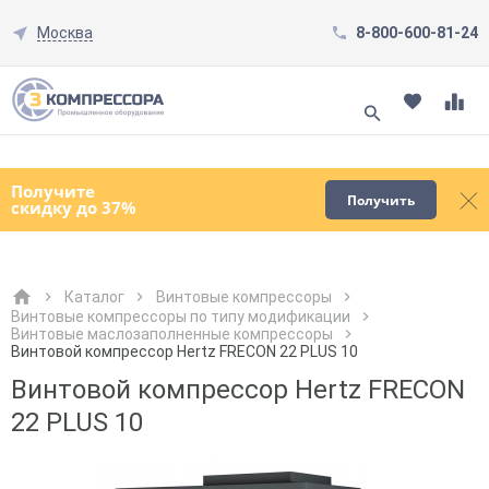
Москва
8-800-600-81-24
Смотреть все товары
(0)
Получите
Получить
скидку до 37%
Каталог
Винтовые компрессоры
Винтовые компрессоры по типу модификации
Винтовые маслозаполненные компрессоры
Как к Вам обращаться?
Как к Вам обращаться?
Город доставки
Как к Вам обращаться?
Винтовой компрессор Hertz FRECON 22 PLUS 10
Винтовой компрессор Hertz FRECON
22 PLUS 10
Телефон
Телефон
Как к Вам обращаться?
Телефон