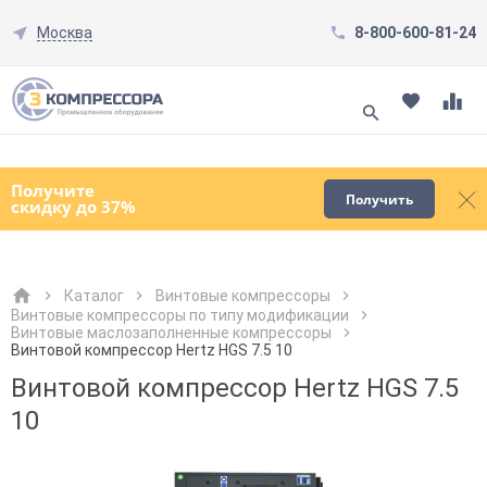
Москва
8-800-600-81-24
Смотреть все товары
(0)
Получите
Получить
скидку до 37%
Каталог
Винтовые компрессоры
Винтовые компрессоры по типу модификации
Винтовые маслозаполненные компрессоры
Как к Вам обращаться?
Как к Вам обращаться?
Город доставки
Как к Вам обращаться?
Винтовой компрессор Hertz HGS 7.5 10
Винтовой компрессор Hertz HGS 7.5
10
Телефон
Телефон
Как к Вам обращаться?
Телефон