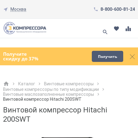
Москва
8-800-600-81-24
Смотреть все товары
(0)
Получите
Получить
скидку до 37%
Каталог
Винтовые компрессоры
Винтовые компрессоры по типу модификации
Винтовые маслозаполненные компрессоры
Как к Вам обращаться?
Как к Вам обращаться?
Город доставки
Как к Вам обращаться?
Винтовой компрессор Hitachi 200SWT
Винтовой компрессор Hitachi
200SWT
Телефон
Телефон
Как к Вам обращаться?
Телефон