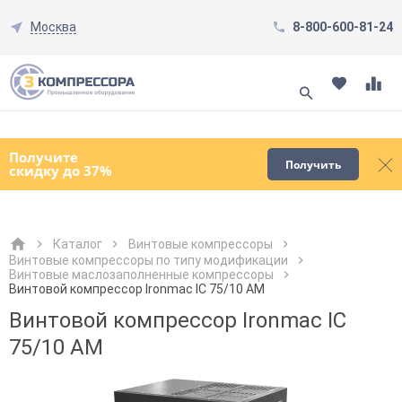
Москва
8-800-600-81-24
Смотреть все товары
(0)
Получите
Получить
скидку до 37%
Каталог
Винтовые компрессоры
Винтовые компрессоры по типу модификации
Винтовые маслозаполненные компрессоры
Как к Вам обращаться?
Как к Вам обращаться?
Город доставки
Как к Вам обращаться?
Винтовой компрессор Ironmac IC 75/10 AM
Винтовой компрессор Ironmac IC
75/10 AM
Телефон
Телефон
Как к Вам обращаться?
Телефон