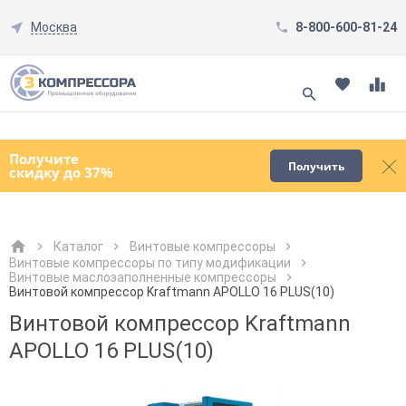
Москва
8-800-600-81-24
Смотреть все товары
(0)
Получите
Получить
скидку до 37%
Каталог
Винтовые компрессоры
Винтовые компрессоры по типу модификации
Винтовые маслозаполненные компрессоры
Как к Вам обращаться?
Как к Вам обращаться?
Город доставки
Как к Вам обращаться?
Винтовой компрессор Kraftmann APOLLO 16 PLUS(10)
Винтовой компрессор Kraftmann
APOLLO 16 PLUS(10)
Телефон
Телефон
Как к Вам обращаться?
Телефон