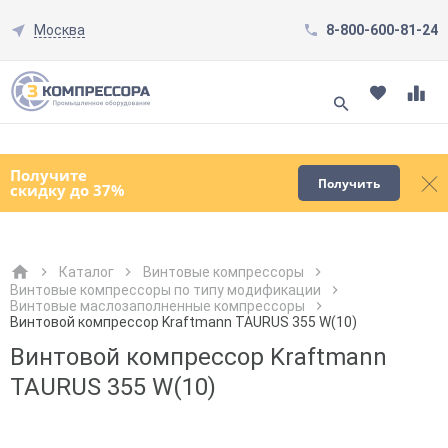
Москва
8-800-600-81-24
Смотреть все товары
(0)
Получите
Получить
скидку до 37%
Каталог
Винтовые компрессоры
Винтовые компрессоры по типу модификации
Винтовые маслозаполненные компрессоры
Как к Вам обращаться?
Как к Вам обращаться?
Город доставки
Как к Вам обращаться?
Винтовой компрессор Kraftmann TAURUS 355 W(10)
Винтовой компрессор Kraftmann
TAURUS 355 W(10)
Телефон
Телефон
Как к Вам обращаться?
Телефон