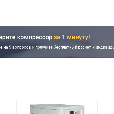
ерите компрессор
за 1 минуту!
е на 5 вопросов и получите бесплатный расчет и индиви
кция
Новинка
Хит
Скидка будет забронирована на введенный
вами номер в течение 30 дней
Ваш номер телефона
*