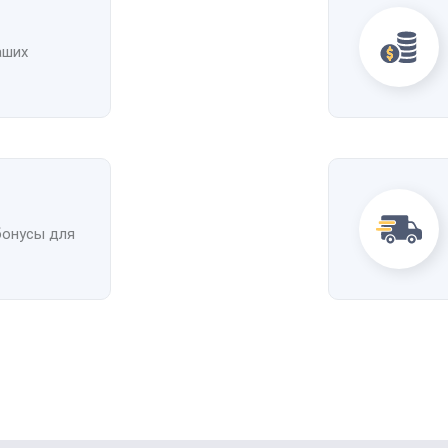
аших
бонусы для