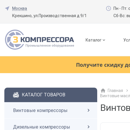
Москва
Пн - Пт: 
Крекшино, ул.Производственная д.9/1
Сб-Вс: 
Каталог
Усл
Смотреть все товары
(0)
Получите скидку д
Винтовые компрессоры
Главная
Смотреть все товары
(0)
КАТАЛОГ ТОВАРОВ
Винтовые мас
Дизельные компрессоры
Винтов
Винтовые компрессоры
Поршневые компрессоры
Дизельные компрессоры