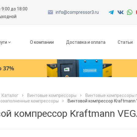
с 9:00 до 18:00
info@compressor3.ru
выходной
уги
О компании
Доставка и оплата
Статьи
о 37%
Ресиверы
Каталог
Винтовые компрессоры
Винтовые компрессоры 
лозаполненные компрессоры
Винтовой компрессор Kraftmann 
Как к Вам обращаться?
Как к Вам обращаться?
Рефрижераторные осушители
Город доставки
ой компрессор Kraftmann VEGA
Как к Вам обращаться?
Адсорбционные осушители
Телефон
Телефон
Как к Вам обращаться?