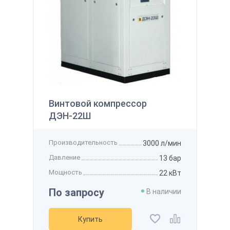
145 122 ₽
 наличии
Производительность
800 л/мин
Получить
Давление
12 бар
Мощность
7,5 кВт
Напряжение
-
Рассчитать стоимость доставки
упить
Получить скидку
Добавить в избранное
Добавить к сравнению
Винтовой компрессор
ДЭН-22Ш
Производительность
3000 л/мин
Давление
13 бар
Мощность
22 кВт
По запросу
В наличии
Купить