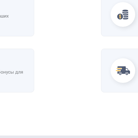
аших
бонусы для