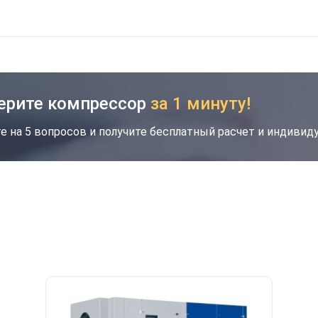
ерите компрессор
за 1 минуту!
е на 5 вопросов и получите бесплатный расчет и индиви
кция
Новинка
Хит
Скидка будет забронирована на введенный
вами номер в течение 30 дней
Ваш номер телефона
*