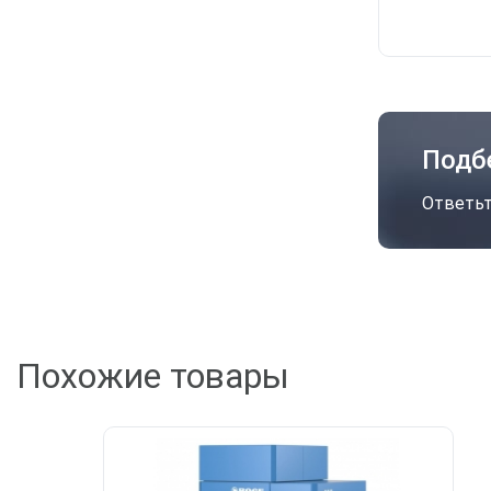
Подб
Ответьт
А
Похожие товары