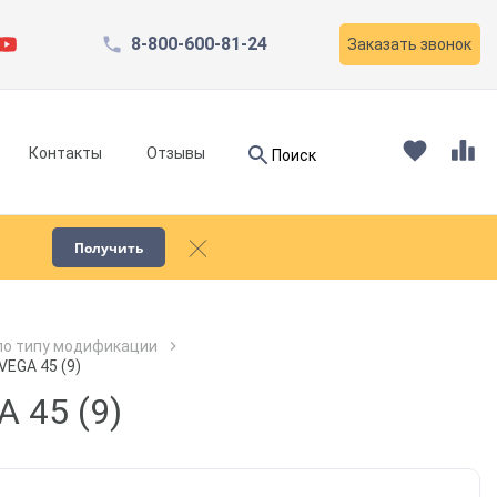
8-800-600-81-24
Заказать звонок
Найти
Контакты
Отзывы
Поиск
Найти
Получить
Запчасти для компрессоров
по типу модификации
EGA 45 (9)
Пескоструйное оборудование
 45 (9)