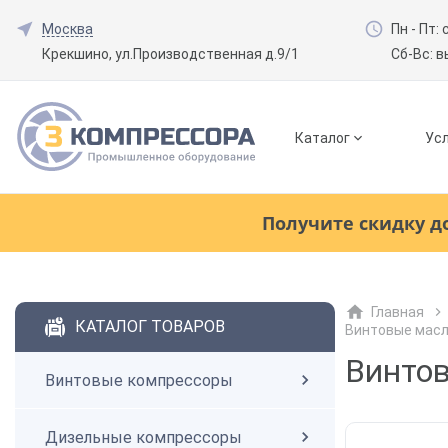
Москва
Пн - Пт: 
Крекшино, ул.Производственная д.9/1
Сб-Вс: 
Каталог
Усл
Смотреть все товары
(0)
Получите скидку д
Винтовые компрессоры
Главная
Смотреть все товары
(0)
КАТАЛОГ ТОВАРОВ
Винтовые мас
Дизельные компрессоры
Винтов
Винтовые компрессоры
Поршневые компрессоры
Дизельные компрессоры