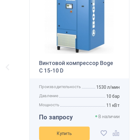
В
К
Винтовой компрессор Boge
C 15-10 D
Производительность
1530 л/мин
Давление
10 бар
Мощность
11 кВт
По запросу
В наличии
Купить