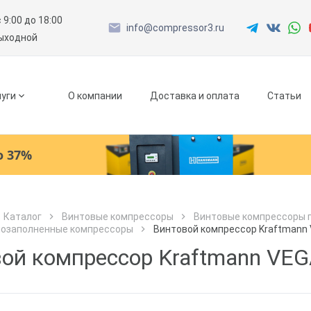
с 9:00 до 18:00
info@compressor3.ru
выходной
уги
О компании
Доставка и оплата
Статьи
о 37%
Ресиверы
Каталог
Винтовые компрессоры
Винтовые компрессоры 
лозаполненные компрессоры
Винтовой компрессор Kraftmann V
Как к Вам обращаться?
Как к Вам обращаться?
Рефрижераторные осушители
Город доставки
ой компрессор Kraftmann VEGA
Как к Вам обращаться?
Адсорбционные осушители
Телефон
Телефон
Как к Вам обращаться?