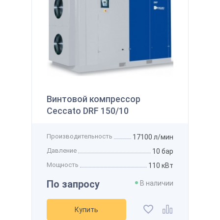
145 122 ₽
 наличии
Производительность
800 л/мин
Получить
Давление
12 бар
Мощность
7,5 кВт
Напряжение
-
Рассчитать стоимость доставки
упить
Получить скидку
Добавить в избранное
Добавить к сравнению
Винтовой компрессор
Ceccato DRF 150/10
Производительность
17100 л/мин
Давление
10 бар
Мощность
110 кВт
По запросу
В наличии
Купить