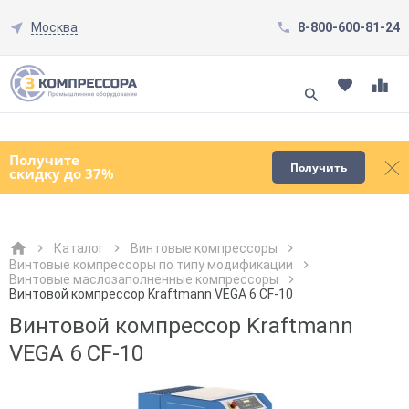
Москва
8-800-600-81-24
Смотреть все товары
(0)
Получите
Получить
скидку до 37%
Каталог
Винтовые компрессоры
Винтовые компрессоры по типу модификации
Винтовые маслозаполненные компрессоры
Как к Вам обращаться?
Как к Вам обращаться?
Город доставки
Как к Вам обращаться?
Винтовой компрессор Kraftmann VEGA 6 CF-10
Винтовой компрессор Kraftmann
VEGA 6 CF-10
Телефон
Телефон
Как к Вам обращаться?
Телефон