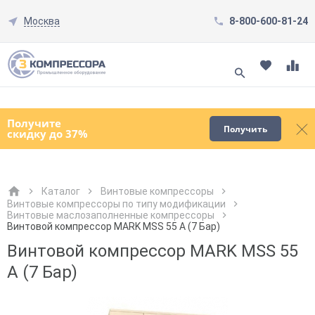
Москва
8-800-600-81-24
Смотреть все товары
(0)
Получите
Получить
скидку до 37%
Каталог
Винтовые компрессоры
Винтовые компрессоры по типу модификации
Винтовые маслозаполненные компрессоры
Как к Вам обращаться?
Как к Вам обращаться?
Город доставки
Как к Вам обращаться?
Винтовой компрессор MARK MSS 55 А (7 Бар)
Винтовой компрессор MARK MSS 55
А (7 Бар)
Телефон
Телефон
Как к Вам обращаться?
Телефон