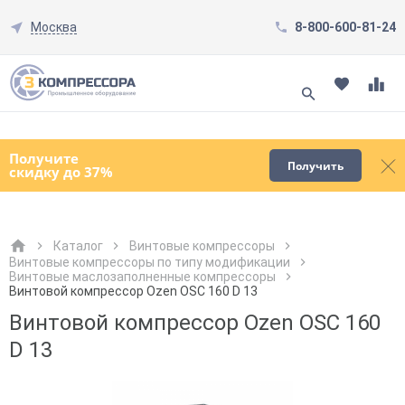
Москва
8-800-600-81-24
Смотреть все товары
(0)
Получите
Получить
скидку до 37%
Каталог
Винтовые компрессоры
Винтовые компрессоры по типу модификации
Винтовые маслозаполненные компрессоры
Как к Вам обращаться?
Как к Вам обращаться?
Город доставки
Как к Вам обращаться?
Винтовой компрессор Ozen OSC 160 D 13
Винтовой компрессор Ozen OSC 160
D 13
Телефон
Телефон
Как к Вам обращаться?
Телефон