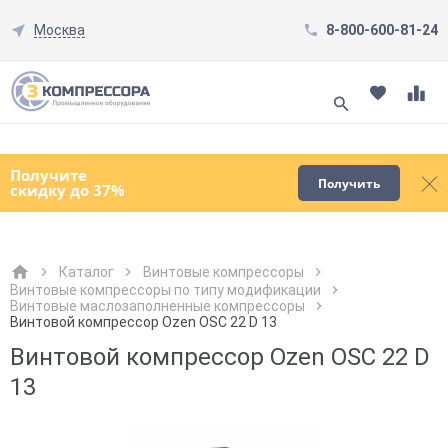
Москва
8-800-600-81-24
Смотреть все товары
(0)
Получите
Получить
скидку до 37%
Каталог
Винтовые компрессоры
Винтовые компрессоры по типу модификации
Винтовые маслозаполненные компрессоры
Как к Вам обращаться?
Как к Вам обращаться?
Город доставки
Как к Вам обращаться?
Винтовой компрессор Ozen OSC 22 D 13
Винтовой компрессор Ozen OSC 22 D
13
Телефон
Телефон
Как к Вам обращаться?
Телефон