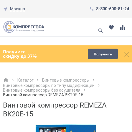
Москва
8-800-600-81-24
Смотреть все товары
(0)
Получите
Получить
скидку до 37%
Каталог
Винтовые компрессоры
Винтовые компрессоры по типу модификации
Винтовые компрессоры без осушителя
Как к Вам обращаться?
Как к Вам обращаться?
Город доставки
Как к Вам обращаться?
Винтовой компрессор REMEZA ВК20E-15
Винтовой компрессор REMEZA
ВК20E-15
Телефон
Телефон
Как к Вам обращаться?
Телефон