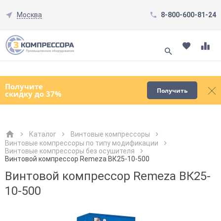
Москва
8-800-600-81-24
Смотреть все товары
(0)
Получите
Получить
скидку до 37%
Каталог
Винтовые компрессоры
Винтовые компрессоры по типу модификации
Винтовые компрессоры без осушителя
Как к Вам обращаться?
Как к Вам обращаться?
Город доставки
Как к Вам обращаться?
Винтовой компрессор Remeza ВК25-10-500
Винтовой компрессор Remeza ВК25-
10-500
Телефон
Телефон
Как к Вам обращаться?
Телефон