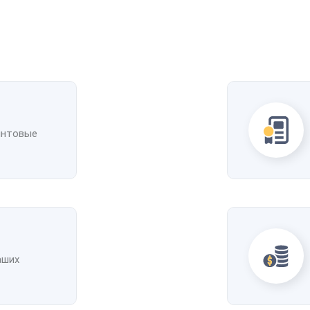
интовые
аших