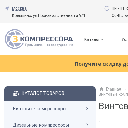
Москва
Пн - Пт: 
Крекшино, ул.Производственная д.9/1
Сб-Вс: 
Каталог
Усл
Смотреть все товары
(0)
Получите скидку д
Винтовые компрессоры
Главная
Смотреть все товары
(0)
КАТАЛОГ ТОВАРОВ
Винтовые комп
Дизельные компрессоры
Винто
Винтовые компрессоры
Поршневые компрессоры
Дизельные компрессоры