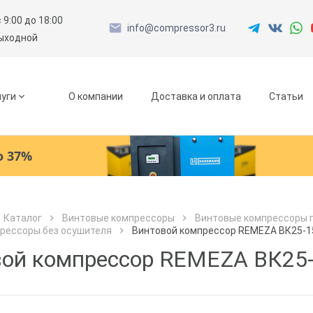
с 9:00 до 18:00
info@compressor3.ru
выходной
уги
О компании
Доставка и оплата
Статьи
о 37%
Ресиверы
Каталог
Винтовые компрессоры
Винтовые компрессоры 
рессоры без осушителя
Винтовой компрессор REMEZA ВК25-1
Как к Вам обращаться?
Как к Вам обращаться?
Рефрижераторные осушители
Город доставки
вой компрессор REMEZA ВК25
Как к Вам обращаться?
Адсорбционные осушители
Телефон
Телефон
Как к Вам обращаться?