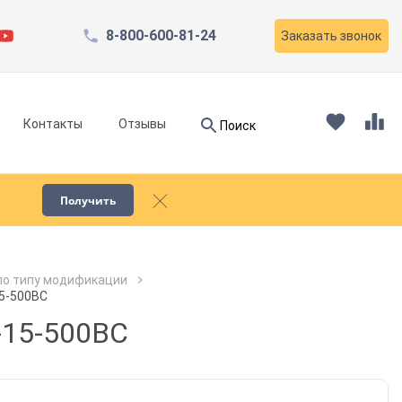
8-800-600-81-24
Заказать звонок
Найти
Контакты
Отзывы
Поиск
Найти
Получить
Запчасти для компрессоров
по типу модификации
5-500ВС
Пескоструйное оборудование
-15-500ВС