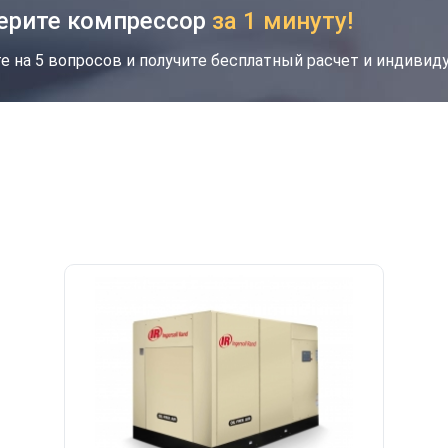
ерите компрессор
за 1 минуту!
е на 5 вопросов и получите бесплатный расчет и индиви
кция
Новинка
Хит
Скидка будет забронирована на введенный
вами номер в течение 30 дней
Ваш номер телефона
*