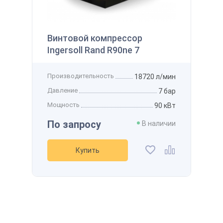
145 122 ₽
 наличии
Производительность
800 л/мин
Получить
Винтовой компрессор
Давление
12 бар
Ingersoll Rand R90ne 7
Мощность
7,5 кВт
Напряжение
-
Производительность
18720 л/мин
Рассчитать стоимость доставки
упить
Получить скидку
Добавить в избранное
Давление
7 бар
Добавить к сравнению
Мощность
90 кВт
По запросу
В наличии
Купить